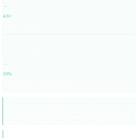
→
4.6×
stärkstes Einzelevent
Q4 Gesamtmarge
ambitioniert geplant
→
10%
trotz hoher COGS und Rabattdruck
7.07% Conversion Rate in Q4 ist kein Zufall – das ist das Ergebnis
von täglichem Real-Time Monitoring, konsequentem
Underperformer-Killing und dem Mut, am richtigen Moment
aggressiv zu skalieren. Die Learnings aus STRYVE sind heute die
Grundlage der Awareness Level Creative Cascade™.
“
Ich habe die Zusammenarbeit mit Michael sehr genossen. Wir