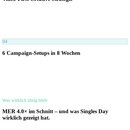
Ausschließlich Video-Creatives – keine statischen Ads. Fokus auf
zwei Produkte: Towell als Bestseller, Activeball als Lifestyle-
Produkt. Enge Zusammenarbeit mit STRYVEs internem Design-
Team. Alle Creatives ausgerichtet auf Product Aware und Most
Aware Zielgruppen – Q4 ist Performance, nicht Brand Building.
04
6 Campaign-Setups in 8 Wochen
Jedes Event erhielt ein eigenes Campaign-Setup mit spezifischer
Offer-Strategie. Optimierung mit Click-Costs bei höheren Budgets
statt ROAS-Targeting, da Meta-eigene Metriken verzögert sind. Die
Erfahrungen aus diesem Projekt flossen direkt in die Entwicklung
der Awareness Level Creative Cascade™ ein – der Methodik die
wir heute für vergleichbare Projekte einsetzen.
Was wirklich übrig blieb
MER 4.0× im Schnitt – und was Singles Day
wirklich gezeigt hat.
Q4 bedeutet hohe Dynamik und wenig Spielraum für Fehler. Unser