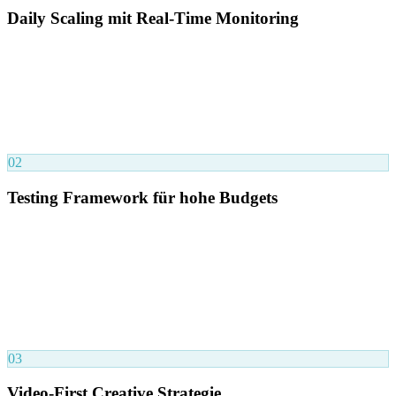
Daily Scaling mit Real-Time Monitoring
Tägliche Performance-Bewertung via TripleWhale – abends um 20
Uhr saß ein Media Buyer an den Ads und skalierte profitable
Kampagnen manuell. Underperformer wurden sofort deaktiviert.
Sonntagabend – letzter Tag vieler Sales – wurden Budgets aggressiv
erhöht um den maximalen Wert aus der Kampagnenlaufzeit zu
ziehen.
02
Testing Framework für hohe Budgets
Bewährtes Framework bei Budgets über €1.000/Tag: Testing-
Kampagne für kontinuierliche Creative-Evaluation + ASC
(Advantage+ Shopping Campaign) für Skalierung. Am Singles Day:
von €800/Tag auf €9.000 am zweiten Tag – durch bewusstes
Ignorieren der Lernphase in der entscheidenden Kampagnenphase.
Meta-Metriken haben bis zu 48h Delay – Entscheidungen basierten
auf Conversion API-Daten via TripleWhale.
03
Video-First Creative Strategie