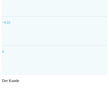
Conversion Rate
Q4 Durchschnitt
~€10
Cost per New Customer
Ziel erreicht
6
Kampagnen
in 8 Wochen
Der Kunde
STRYVE ist eine deutsche Sports- und Lifestyle-Brand gegründet
2016 – bekannt für funktionale, design-orientierte Produkte wie den
Towell (Red Dot & iF Design Award) und den Activeball.
STRYVE spricht stilbewusste Gym-Goer und aktive Menschen an,
die Funktion und Ästhetik gleichwertig behandeln. Die