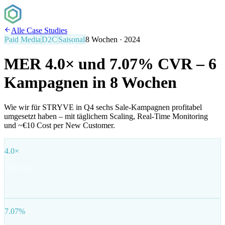
Alle Case Studies
Paid Media
D2C
Saisonal
8 Wochen
·
2024
MER 4.0× und 7.07% CVR – 6
Kampagnen in 8 Wochen
Wie wir für STRYVE in Q4 sechs Sale-Kampagnen profitabel
umgesetzt haben – mit täglichem Scaling, Real-Time Monitoring
und ~€10 Cost per New Customer.
4.0×
MER Q4
Ø alle Kampagnen
7.07%